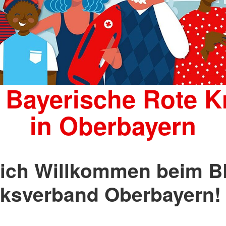
 Bayerische Rote K
in Oberbayern
lich Willkommen beim 
rksverband Oberbayern!