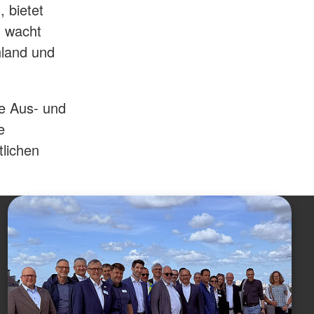
 bietet
d wacht
hland und
ie Aus- und
e
tlichen