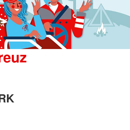
N. Korbmann / BRK
reuz
BRK