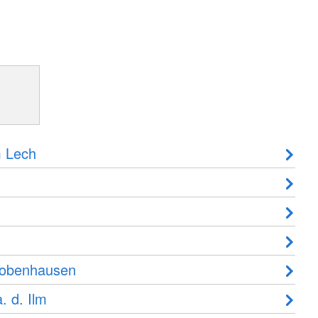
 Lech
robenhausen
. d. Ilm